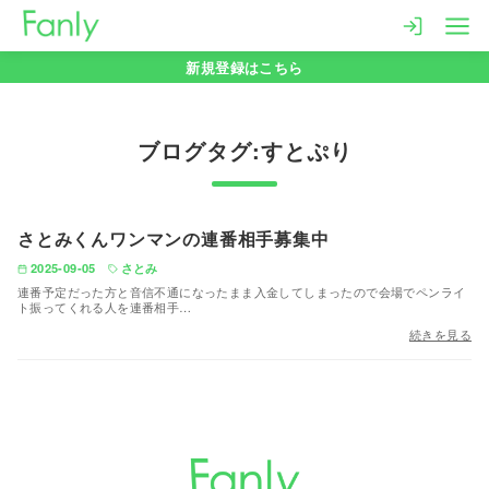
コ
ン
新規登録はこちら
テ
ン
ツ
すとぷり
へ
移
動
さとみくんワンマンの連番相手募集中
2025-09-05
さとみ
連番予定だった方と音信不通になったまま入金してしまったので会場でペンライ
ト振ってくれる人を連番相手…
続きを見る