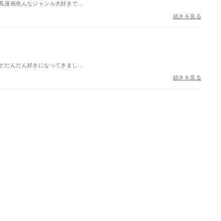
BL漫画色んなジャンル大好きで…
続きを見る
けどだんだん好きになってきまし…
続きを見る