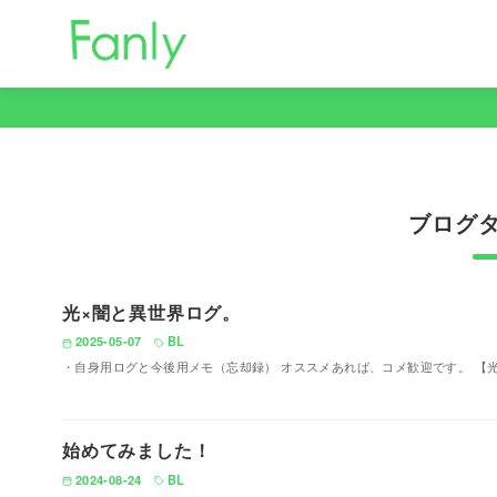
コ
ン
テ
ン
ツ
へ
移
動
光×闇と異世界ログ。
2025-05-07
BL
・自身用ログと今後用メモ（忘却録） オススメあれば、コメ歓迎です。 【光
始めてみました！
2024-08-24
BL