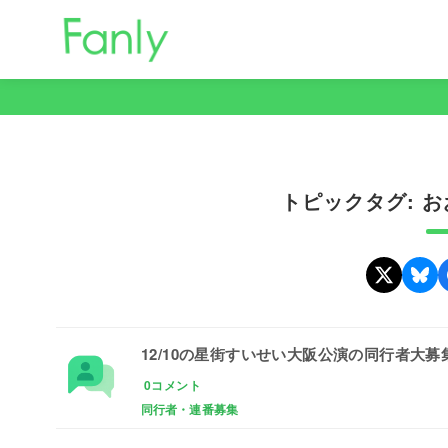
コ
ン
テ
ン
ツ
へ
移
トピックタグ: 
動
12/10の星街すいせい大阪公演の同行者大募
0コメント
同行者・連番募集