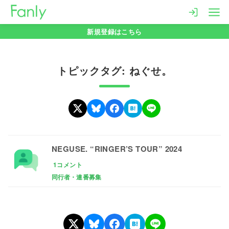
コ
ン
新規登録はこちら
テ
ン
ツ
トピックタグ: ねぐせ。
へ
移
動
NEGUSE. “RINGER’S TOUR” 2024
1コメント
同行者・連番募集