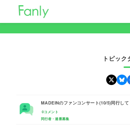
コ
ン
テ
ン
ツ
へ
移
トピックタ
動
MADEINのファンコンサート(10/5)同行
0コメント
同行者・連番募集