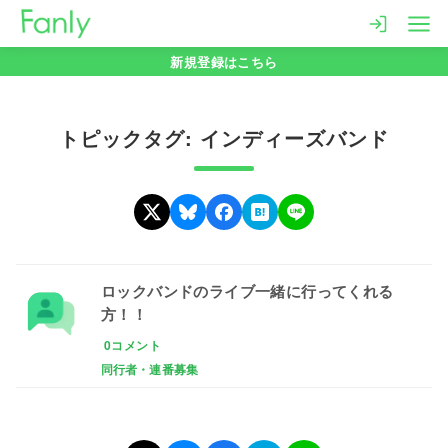
コ
ン
新規登録はこちら
テ
ン
ツ
トピックタグ: インディーズバンド
へ
移
動
ロックバンドのライブ一緒に行ってくれる
方！！
0コメント
同行者・連番募集