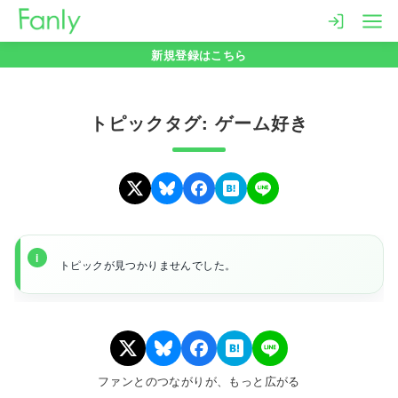
コ
ン
新規登録はこちら
テ
ン
ツ
トピックタグ: ゲーム好き
へ
移
動
トピックが見つかりませんでした。
ファンとのつながりが、もっと広がる