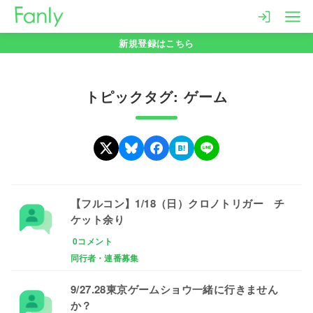
コ
ン
新規登録はこちら
テ
ン
ツ
トピックタグ: ゲーム
へ
移
動
【フルコン】1/18（日）クロノトリガー チ
ケット余り
0コメント
同行者・連番募集
9/27.28東京ゲームショウ一緒に行きません
か？