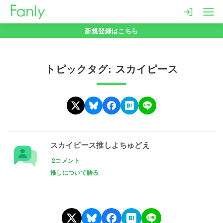
コ
ン
新規登録はこちら
テ
ン
ツ
トピックタグ: スカイピース
へ
移
動
スカイピース推しよちゅどえ
2コメント
推しについて語る