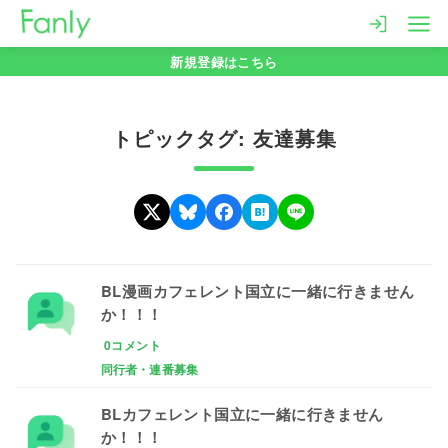
コ
ン
新規登録はこちら
テ
ン
ツ
トピックタグ: 友達募集
へ
移
動
BL漫画カフェレント国立に一緒に行きません
か！！！
0コメント
同行者・連番募集
BLカフェレント国立に一緒に行きません
か！！！