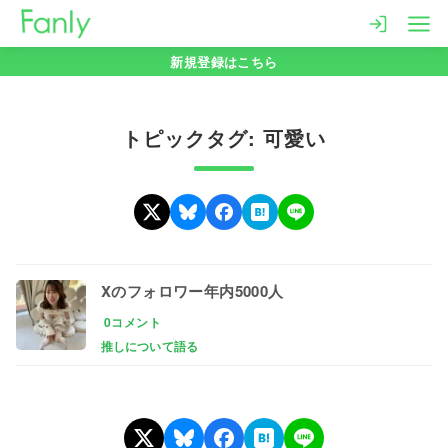
コ
ン
新規登録はこちら
テ
ン
ツ
トピックタグ: 可愛い
へ
移
動
Xのフォロワー年内5000人
0コメント
推しについて語る