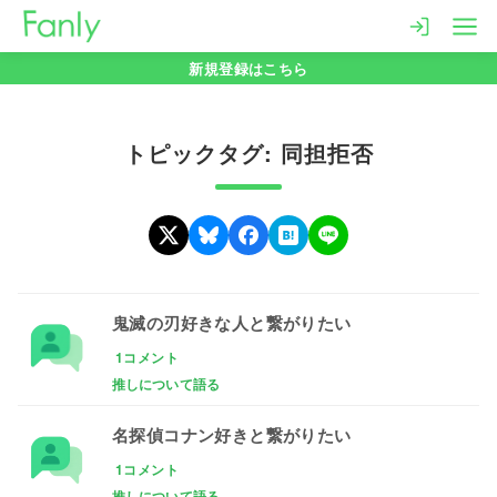
コ
ン
新規登録はこちら
テ
ン
ツ
トピックタグ: 同担拒否
へ
移
動
鬼滅の刃好きな人と繋がりたい
1コメント
推しについて語る
名探偵コナン好きと繋がりたい
1コメント
推しについて語る