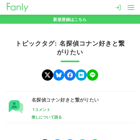
コ
ン
新規登録はこちら
テ
ン
ツ
トピックタグ: 名探偵コナン好きと繋
へ
がりたい
移
動
名探偵コナン好きと繋がりたい
1コメント
推しについて語る