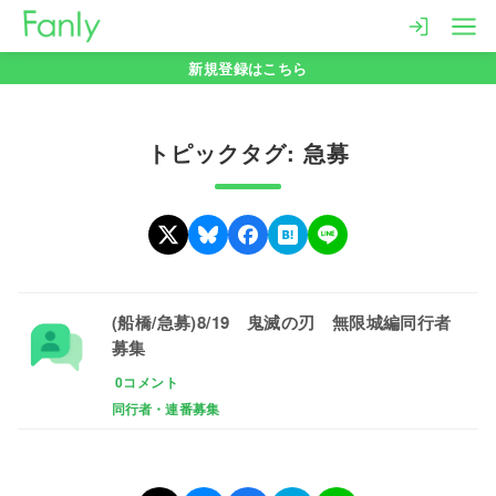
コ
ン
新規登録はこちら
テ
ン
ツ
トピックタグ: 急募
へ
移
動
(船橋/急募)8/19 鬼滅の刃 無限城編同行者
募集
0コメント
同行者・連番募集