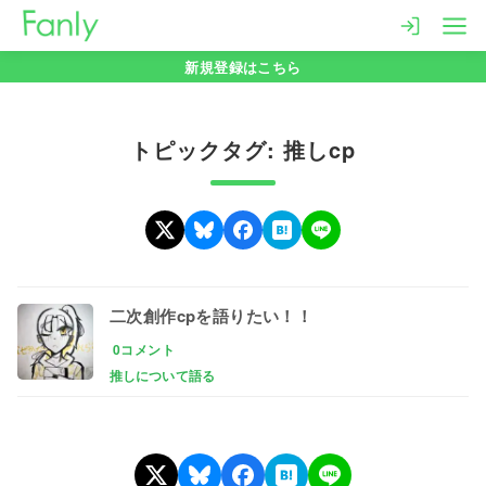
コ
ン
新規登録はこちら
テ
ン
ツ
トピックタグ: 推しcp
へ
移
動
二次創作cpを語りたい！！
0コメント
推しについて語る