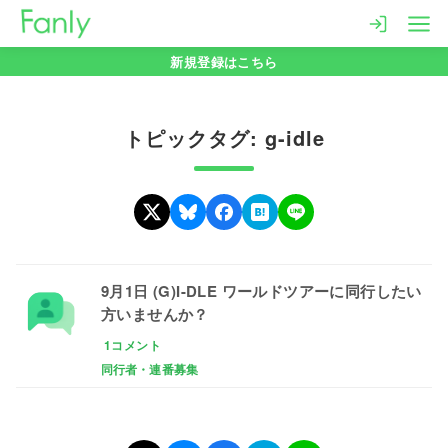
コ
ン
新規登録はこちら
テ
ン
ツ
トピックタグ: g-idle
へ
移
動
9月1日 (G)I-DLE ワールドツアーに同行したい
方いませんか？
1コメント
同行者・連番募集