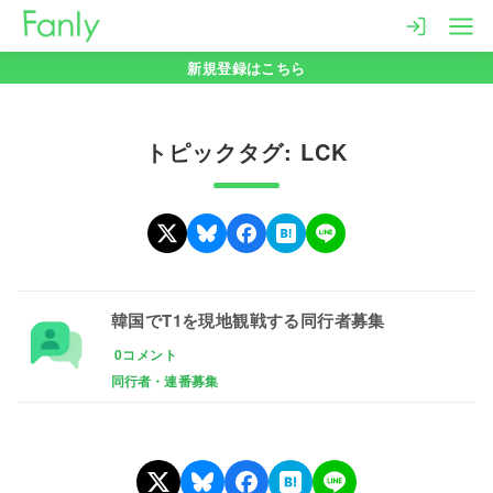
コ
ン
新規登録はこちら
テ
ン
ツ
トピックタグ: LCK
へ
移
動
韓国でT1を現地観戦する同行者募集
0コメント
同行者・連番募集