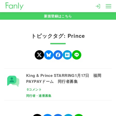
コ
ン
新規登録はこちら
テ
ン
ツ
トピックタグ: Prince
へ
移
動
King & Prince STARRING1月17日 福岡
PAYPAYドーム 同行者募集
0コメント
同行者・連番募集