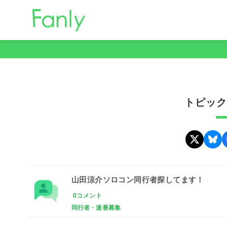
コ
ン
テ
ン
ツ
へ
移
トピックタ
動
山田涼介ソロコン同行者探してます！
0コメント
同行者・連番募集