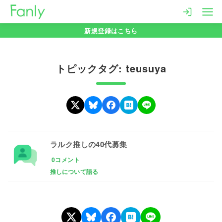
コ
ン
新規登録はこちら
テ
ン
ツ
トピックタグ: teusuya
へ
移
動
ラルク推しの40代募集
0コメント
推しについて語る