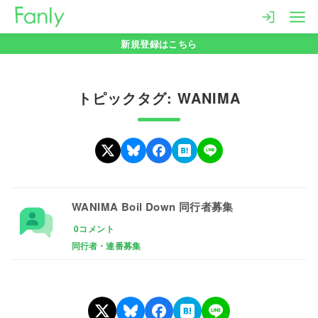
コ
ン
新規登録はこちら
テ
ン
ツ
トピックタグ: WANIMA
へ
移
動
WANIMA Boil Down 同行者募集
0コメント
同行者・連番募集