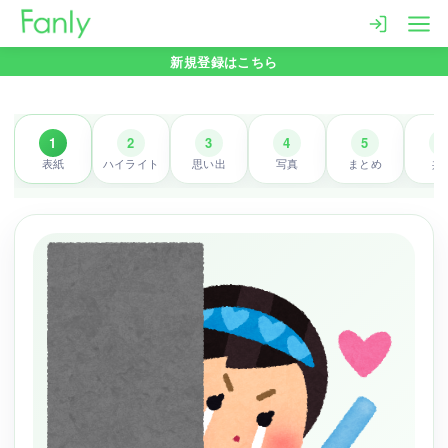
コ
ン
新規登録はこちら
テ
ン
ツ
1
2
3
4
5
6
へ
表紙
ハイライト
思い出
写真
まとめ
共
移
動