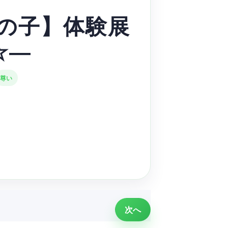
しの子】体験展
☆―
尊い
次へ