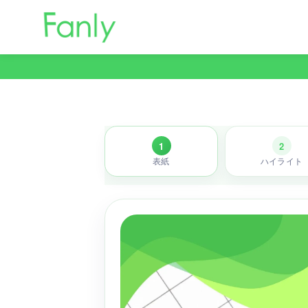
コ
ン
テ
ン
ツ
へ
移
動
1
2
表紙
ハイライト