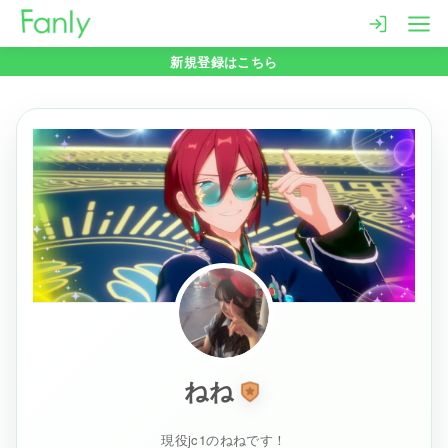
コ
ン
新規登録はこちら
テ
ン
ツ
へ
移
動
ねね
現役jc1のねねです！