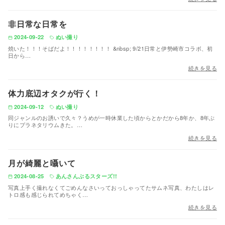
非日常な日常を
2024-09-22
ぬい撮り
焼いた！！！そばだよ！！！！！！！！ &nbsp; 9/21日常と伊勢崎市コラボ、初
日から…
続きを見る
体力底辺オタクが行く！
2024-09-12
ぬい撮り
同ジャンルのお誘いで久々？うめが一時休業した頃からとかだから8年か、8年ぶ
りにプラネタリウムきた。…
続きを見る
月が綺麗と囁いて
2024-08-25
あんさんぶるスターズ!!
写真上手く撮れなくてごめんなさいっておっしゃってたサムネ写真、わたしはレ
トロ感も感じられてめちゃく…
続きを見る