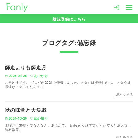
コ
ン
新規登録はこちら
テ
ン
ツ
備忘録
へ
移
動
師走よりも師走月
2026-04-25
おでかけ
ご無沙汰です。 ブログが2024で横転しました。オタクは横転しがち。 オタクは
最近なにやってたんで…
続きを見る
秋の味覚と大決戦
2024-10-20
ぬい撮り
土曜だけ30度ってなんなん。あほかて。 &nbsp; ゲ謎で繋がった友人と深大寺、
調布散策…
続きを見る