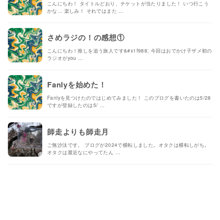
こんにちわ！ タイトルどおり、チケットが当たりました！ いつ行こう
かな… 楽しみ！ それではまた …
さめラジの！の感想①
こんにちわ！推しを追う旅人です&#x1f988; 今回はおでかけ子ザメ初の
ラジオがyou …
Fanlyを始めた！
Fanlyを見つけたのではじめてみました！ このブログを書いたのは5/28
ですが登録したのは5/ …
師走よりも師走月
ご無沙汰です。 ブログが2024で横転しました。オタクは横転しがち。
オタクは最近なにやってたん …