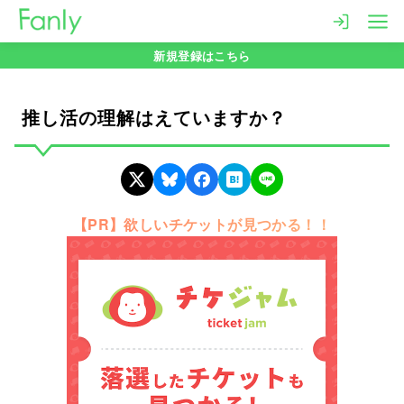
コ
ン
新規登録はこちら
テ
ン
ツ
推し活の理解はえていますか？
へ
移
動
【PR】欲しいチケットが見つかる！！