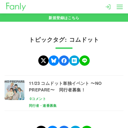
コ
ン
新規登録はこちら
テ
ン
ツ
トピックタグ: コムドット
へ
移
動
11/23 コムドット単独イベント 〜NO
PREPARE〜 同行者募集！
0コメント
同行者・連番募集