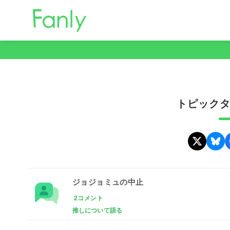
コ
ン
テ
ン
ツ
へ
移
トピックタ
動
ジョジョミュの中止
2コメント
推しについて語る