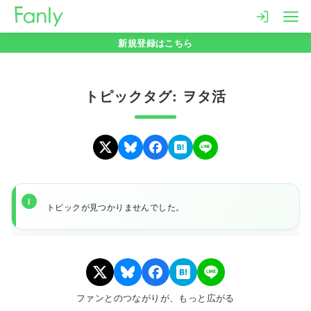
コ
ン
新規登録はこちら
テ
ン
ツ
トピックタグ: ヲタ活
へ
移
動
トピックが見つかりませんでした。
ファンとのつながりが、もっと広がる