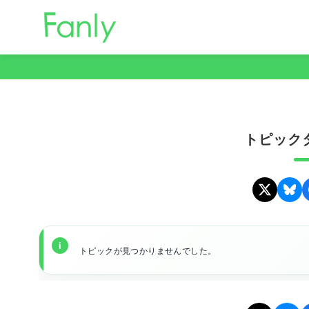
コ
ン
テ
ン
ツ
へ
移
トピックタ
動
トピックが見つかりませんでした。