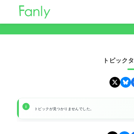
コ
ン
テ
ン
ツ
へ
移
トピックタ
動
トピックが見つかりませんでした。