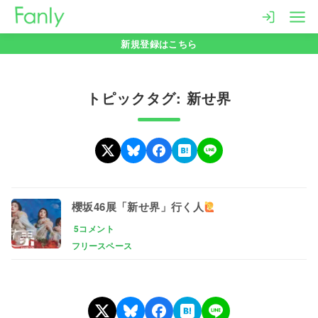
コ
ン
新規登録はこちら
テ
ン
ツ
トピックタグ: 新せ界
へ
移
動
櫻坂46展「新せ界」行く人
5コメント
フリースペース