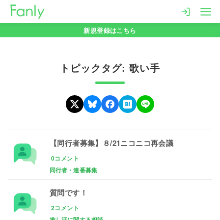
コ
ン
新規登録はこちら
テ
ン
ツ
トピックタグ: 歌い手
へ
移
動
【同行者募集】８/21ニコニコ再会議
0コメント
同行者・連番募集
質問です！
2コメント
推し活に関する相談