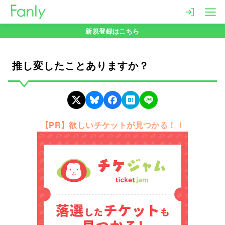
コ
ン
新規登録はこちら
テ
ン
ツ
推し変したことありますか？
へ
移
動
【PR】欲しいチケットが見つかる！！