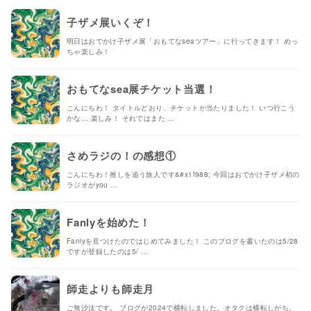
子ザメ展いくぞ！
明日はおでかけ子ザメ展「おもてなseaツアー」に行ってきます！ めっ
ちゃ楽しみ！
おもてなsea展チケット当選！
こんにちわ！ タイトルどおり、チケットが当たりました！ いつ行こう
かな… 楽しみ！ それではまた …
さめラジの！の感想①
こんにちわ！推しを追う旅人です&#x1f988; 今回はおでかけ子ザメ初の
ラジオがyou …
Fanlyを始めた！
Fanlyを見つけたのではじめてみました！ このブログを書いたのは5/28
ですが登録したのは5/ …
師走よりも師走月
ご無沙汰です。 ブログが2024で横転しました。オタクは横転しがち。