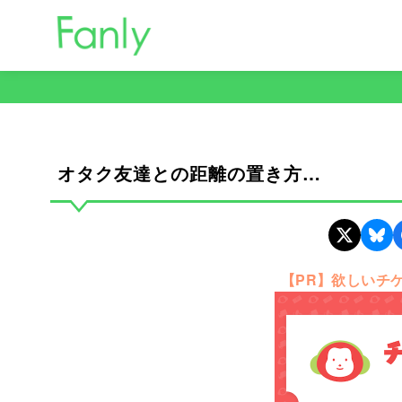
コ
ン
テ
ン
ツ
へ
移
オタク友達との距離の置き方…
動
【PR】欲しいチ