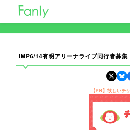
コ
ン
テ
ン
ツ
へ
移
IMP6/14有明アリーナライブ同行者募集
動
【PR】欲しいチ