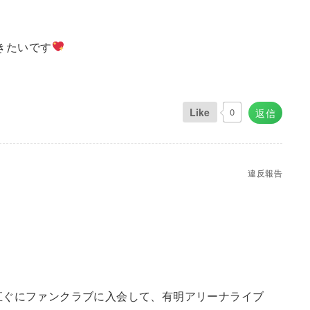
きたいです
Like
0
返信
違反報告
直ぐにファンクラブに入会して、有明アリーナライブ