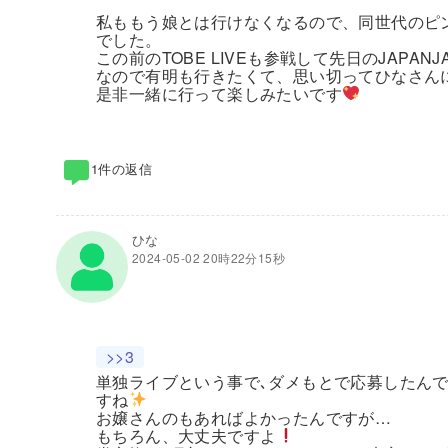
私ももう娘とは行けなくなるので、同世代のピ
でした。
この前のTOBE LIVEも参戦して先日のJAPA
なので有明も行きたくて、思い切ってひなさん
是非一緒に行って楽しみたいです
1件の返信
ひな
2024-05-02 20時22分15秒
>>3
単独ライブという事で､ダメもとで応募したんで
すね
お嬢さんのもあればよかったんですが…
もちろん、大丈夫ですよ