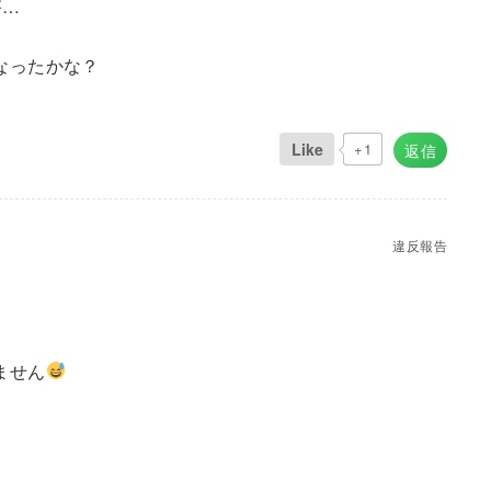
が…
なったかな？
Like
+1
返信
違反報告
ません