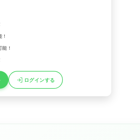
！
能！
可能！
！
る
ログインする