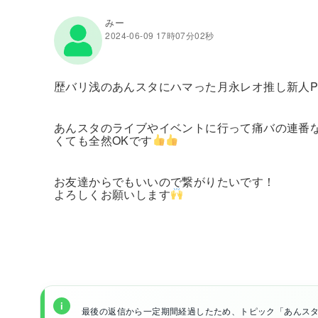
みー
2024-06-09 17時07分02秒
歴バリ浅のあんスタにハマった月永レオ推し新人
あんスタのライブやイベントに行って痛バの連番
くても全然OKです
お友達からでもいいので繋がりたいです！
よろしくお願いします
最後の返信から一定期間経過したため、トピック「あんスタ