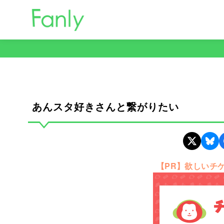
コ
ン
テ
ン
ツ
へ
移
動
あんスタ好きさんと繋がりたい
【PR】欲しいチ