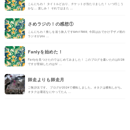
こんにちわ！ タイトルどおり、チケットが当たりました！ いつ行こう
かな… 楽しみ！ それではまた …
さめラジの！の感想①
こんにちわ！推しを追う旅人です&#x1f988; 今回はおでかけ子ザメ初の
ラジオがyou …
Fanlyを始めた！
Fanlyを見つけたのではじめてみました！ このブログを書いたのは5/28
ですが登録したのは5/ …
師走よりも師走月
ご無沙汰です。 ブログが2024で横転しました。オタクは横転しがち。
オタクは最近なにやってたん …