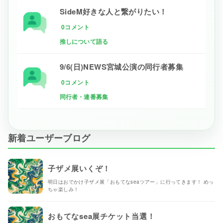
SideM好きな人と繋がりたい！
0コメント
推しについて語る
9/6(日)NEWS宮城公演の同行者募集
0コメント
同行者・連番募集
新着ユーザーブログ
子ザメ展いくぞ！
明日はおでかけ子ザメ展「おもてなseaツアー」に行ってきます！ めっ
ちゃ楽しみ！
おもてなsea展チケット当選！