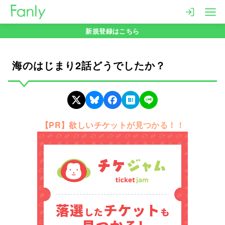
コ
ン
新規登録はこちら
テ
ン
ツ
海のはじまり2話どうでしたか？
へ
移
動
【PR】欲しいチケットが見つかる！！