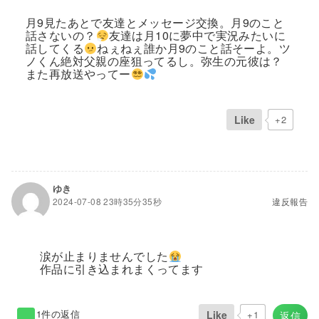
月9見たあとで友達とメッセージ交換。月9のこと
話さないの？
友達は月10に夢中で実況みたいに
話してくる
ねぇねぇ誰か月9のこと話そーよ。ツ
ノくん絶対父親の座狙ってるし。弥生の元彼は？
また再放送やってー
Like
+2
ゆき
2024-07-08 23時35分35秒
違反報告
涙が止まりませんでした
作品に引き込まれまくってます
1件の返信
Like
+1
返信