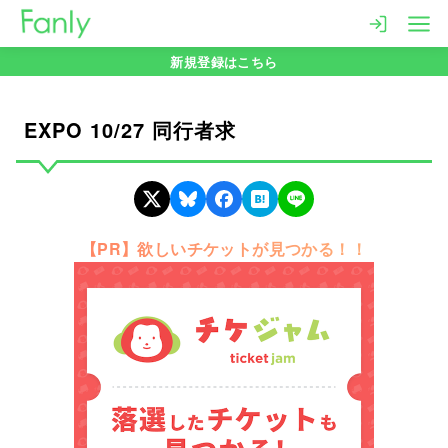
コ
ン
新規登録はこちら
テ
ン
ツ
EXPO 10/27 同行者求
へ
移
動
【PR】欲しいチケットが見つかる！！