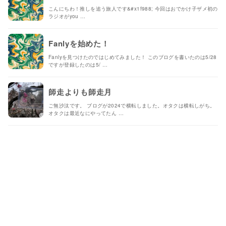
こんにちわ！推しを追う旅人です&#x1f988; 今回はおでかけ子ザメ初の
ラジオがyou …
Fanlyを始めた！
Fanlyを見つけたのではじめてみました！ このブログを書いたのは5/28
ですが登録したのは5/ …
師走よりも師走月
ご無沙汰です。 ブログが2024で横転しました。オタクは横転しがち。
オタクは最近なにやってたん …