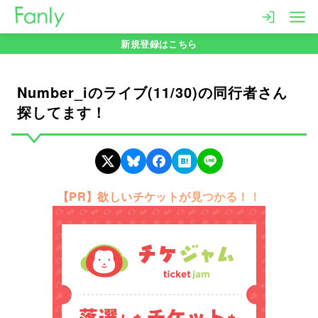
コ
ン
新規登録はこちら
テ
ン
ツ
Number_iのライブ(11/30)の同行者さん
へ
探してます！
移
動
【PR】欲しいチケットが見つかる！！