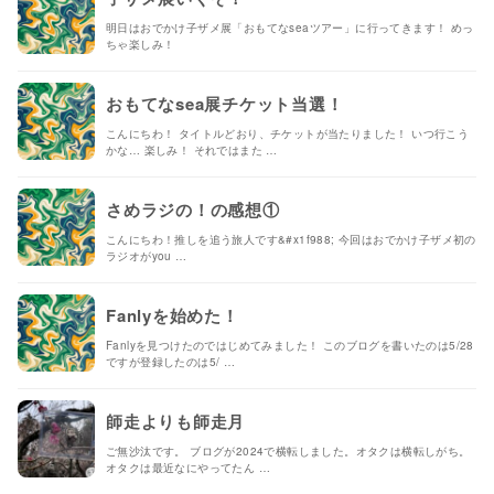
明日はおでかけ子ザメ展「おもてなseaツアー」に行ってきます！ めっ
ちゃ楽しみ！
おもてなsea展チケット当選！
こんにちわ！ タイトルどおり、チケットが当たりました！ いつ行こう
かな… 楽しみ！ それではまた …
さめラジの！の感想①
こんにちわ！推しを追う旅人です&#x1f988; 今回はおでかけ子ザメ初の
ラジオがyou …
Fanlyを始めた！
Fanlyを見つけたのではじめてみました！ このブログを書いたのは5/28
ですが登録したのは5/ …
師走よりも師走月
ご無沙汰です。 ブログが2024で横転しました。オタクは横転しがち。
オタクは最近なにやってたん …