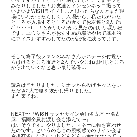
みたりしました！お友達とインセンネッコ撮って
いよいよWISHライブ！…と思ったらなんとまだ現
場にいなかったらしく、入場から。私たちがいた
ところが入場するところの近くでお友達と2人でﾔ
ﾊﾞｧ~~~~ｲ！！とかいいながら見たのはいい思い出
です。ユウシさんがおすすめの場所や店で基本的
にアイスおすすめしてたのが記憶に残ってます。
そして終了後ファンのみなさんがステージ付近か
らはけるところ友達と2人でいやこれは同じところ
から出ていくなと思い最前確保…
読みは当たりました。シオンから投げキッスをい
ただき2人で腰を抜かし帰りました。
また来てね。
NEXT〜『WISH サクヤサイン会in名古屋 〜名古
屋、福岡全員お渡し会も添えて〜』
はいそうです。やりました。マネーに物を言わせ
たのです。というのもこの規模感でのサイン会は
今後有名になるにつれどんどんお金がかかってい