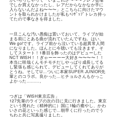
でしか買えなかったし、レアだからなかなか手に
入らないんだよね〜〜〜」とこちらに向けたマウ
ントを取られかけましたが私もﾍﾝｻﾞｯﾌﾟトレカ持っ
てたので事なきを得ました。
一旦こんな汚い愚痴は置いておいて、ライブが始
まる前にとある曲が流れていたんですね。はい、
We go!です。ライブ前から泣いている超異常人間
になりました。ほんとに今聴いても泣きます。そ
してスタート！1番目を飾ったのはデビューした
NCT WISH！！ぎゃーーーー大好き〜〜〜〜！！
本当に咲哉くんモチモチだしやっぱり成長してる
し緊張も感じられて。デビューしてくれてありが
とうね。そしてU…ついに本家SUPER JUNIOR先
輩とのコラボ。良かった…ヒチョルさんもかっこ
よかった………。
つぎは「WISH東京広告」
127先輩のライブの次の日に見に行きました。東京
という廃れた（精神的に）国に1輪の癒やし、かわ
いさの花といった感じで…朝早くに行ったのでう
ちわと共に写真撮りました。