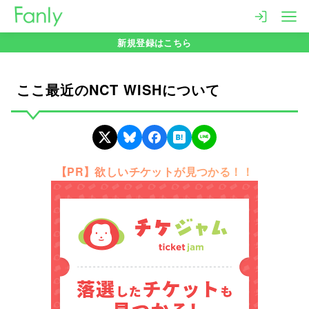
コ
ン
新規登録はこちら
テ
ン
ツ
ここ最近のNCT WISHについて
へ
移
動
【PR】欲しいチケットが見つかる！！