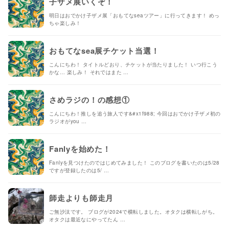
子ザメ展いくぞ！
明日はおでかけ子ザメ展「おもてなseaツアー」に行ってきます！ めっ
ちゃ楽しみ！
おもてなsea展チケット当選！
こんにちわ！ タイトルどおり、チケットが当たりました！ いつ行こう
かな… 楽しみ！ それではまた …
さめラジの！の感想①
こんにちわ！推しを追う旅人です&#x1f988; 今回はおでかけ子ザメ初の
ラジオがyou …
Fanlyを始めた！
Fanlyを見つけたのではじめてみました！ このブログを書いたのは5/28
ですが登録したのは5/ …
師走よりも師走月
ご無沙汰です。 ブログが2024で横転しました。オタクは横転しがち。
オタクは最近なにやってたん …