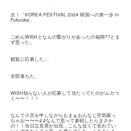
次！「KOREA FESTIVAL 2024 韓国への第一歩 in
Fukuoka」
ごめんWISHとなんの繋がりがあったの福岡??とま
ず思った。
観覧に応募した…
全部落ちた。
WISH知らない人が応募して当たってたのがムカつ
く〜〜！！！
なんて小言を申しながらもまぁおんなじ空気吸っ
ちゃお〜〜〜♪♪なんて思って参戦したらまさか
の！！当日立見席が出現…こんな近くで見れてい
いんですか！？と言った感じでした。くまモンも