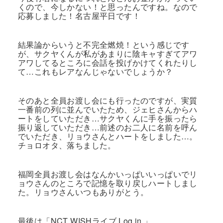
くので、今しかない！と思ったんですね。なので
応募しました！名古屋平日です！
結果論からいうと不完全燃焼！という感じです
が、サクヤくんが私があまりに陰キャすぎてアワ
アワしてるところに会話を投げかけてくれたりし
て…これもレアなんじゃないでしょうか？
そのあと全員お渡し会にも行ったのですが、実質
一番前の列に並んでいたため、ジェヒさんからハ
ートをしていただき…サクヤくんに手を振ったら
振り返していただき…前述のお二人に名前を呼ん
でいただき、リョウさんとハートをしました…。
チョロオタ、落ちました。
福岡全員お渡し会はなんかいっぱいいっぱいでリ
ョウさんのところで記憶を取り戻しハートしまし
た。リョウさんいつもありがとう。
最後は「NCT WISHライブ Log in 」