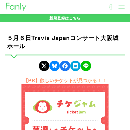
コ
ン
新規登録はこちら
テ
ン
ツ
５月６日Travis Japanコンサート大阪城
へ
ホール
移
動
【PR】欲しいチケットが見つかる！！