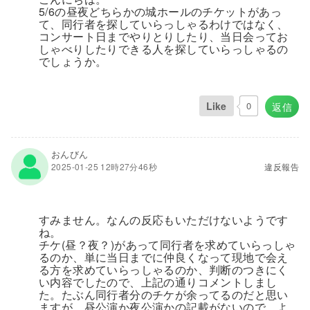
5/6の昼夜どちらかの城ホールのチケットがあっ
て、同行者を探していらっしゃるわけではなく、
コンサート日までやりとりしたり、当日会ってお
しゃべりしたりできる人を探していらっしゃるの
でしょうか。
Like
0
返信
おんびん
2025-01-25 12時27分46秒
違反報告
すみません。なんの反応もいただけないようです
ね。
チケ(昼？夜？)があって同行者を求めていらっしゃ
るのか、単に当日までに仲良くなって現地で会え
る方を求めていらっしゃるのか、判断のつきにく
い内容でしたので、上記の通りコメントしまし
た。たぶん同行者分のチケが余ってるのだと思い
ますが、昼公演か夜公演かの記載がないので、よ