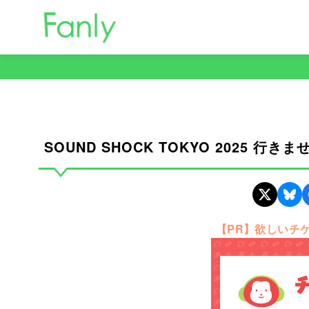
コ
ン
テ
ン
ツ
へ
移
動
SOUND SHOCK TOKYO 2025 行き
【PR】欲しいチ