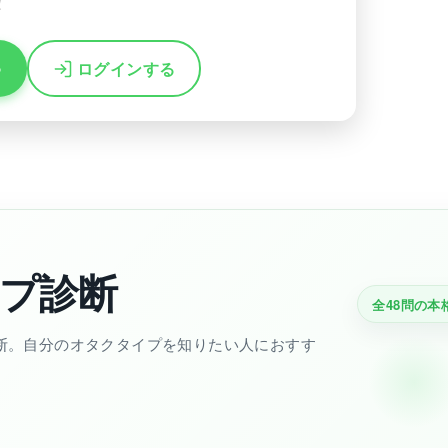
！
る
ログインする
プ診断
全48問の本
断。自分のオタクタイプを知りたい人におすす