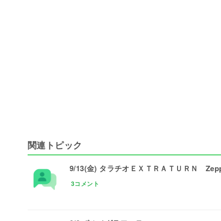
関連トピック
9/13(金) タラチオＥＸＴＲＡＴＵＲＮ Zep
3コメント