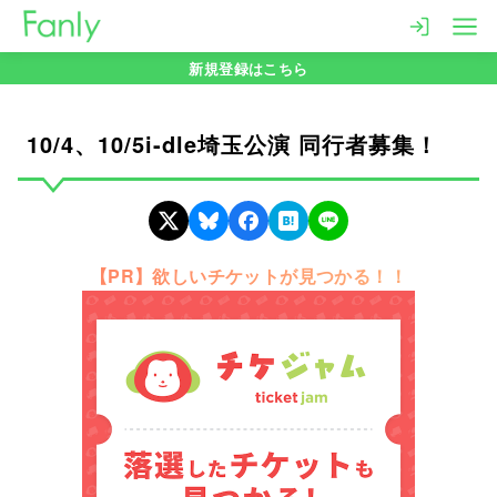
コ
ン
新規登録はこちら
テ
ン
ツ
10/4、10/5i-dle埼玉公演 同行者募集！
へ
移
動
【PR】欲しいチケットが見つかる！！