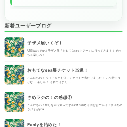
新着ユーザーブログ
子ザメ展いくぞ！
明日はおでかけ子ザメ展「おもてなseaツアー」に行ってきます！ めっ
ちゃ楽しみ！
おもてなsea展チケット当選！
こんにちわ！ タイトルどおり、チケットが当たりました！ いつ行こう
かな… 楽しみ！ それではまた …
さめラジの！の感想①
こんにちわ！推しを追う旅人です&#x1f988; 今回はおでかけ子ザメ初の
ラジオがyou …
Fanlyを始めた！