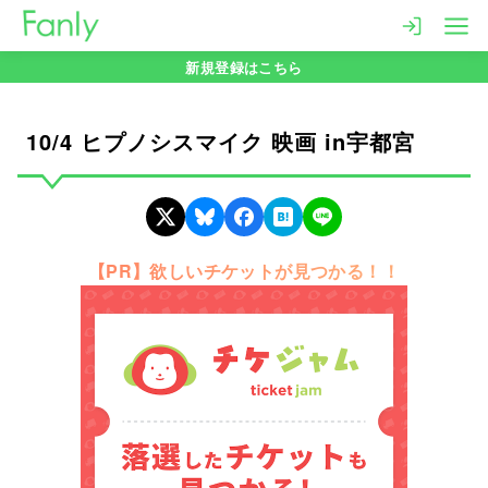
コ
ン
新規登録はこちら
テ
ン
ツ
10/4 ヒプノシスマイク 映画 in宇都宮
へ
移
動
【PR】欲しいチケットが見つかる！！