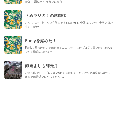
かな… 楽しみ！ それではまた …
さめラジの！の感想①
こんにちわ！推しを追う旅人です&#x1f988; 今回はおでかけ子ザメ初の
ラジオがyou …
Fanlyを始めた！
Fanlyを見つけたのではじめてみました！ このブログを書いたのは5/28
ですが登録したのは5/ …
師走よりも師走月
ご無沙汰です。 ブログが2024で横転しました。オタクは横転しがち。
オタクは最近なにやってたん …