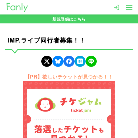
コ
ン
新規登録はこちら
テ
ン
ツ
IMP.ライブ同行者募集！！
へ
移
動
【PR】欲しいチケットが見つかる！！