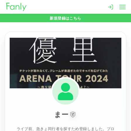
コ
ン
新規登録はこちら
テ
ン
ツ
へ
移
動
まー
ライブ前、急きょ同行者を探すため登録しました。プロ