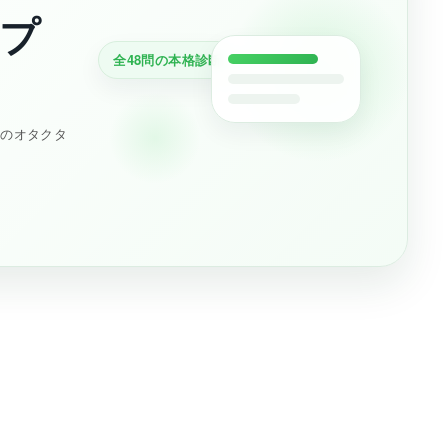
プ
全48問の本格診断
分のオタクタ