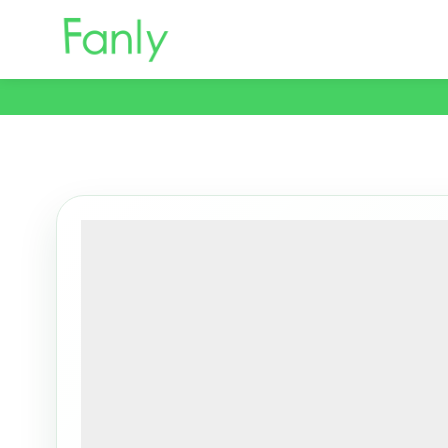
コ
ン
テ
ン
ツ
へ
移
動