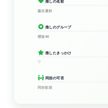
推しの名前
藤吉夏鈴
推しのグループ
櫻坂46
推したきっかけ
♡
同担の可否
同担歓迎