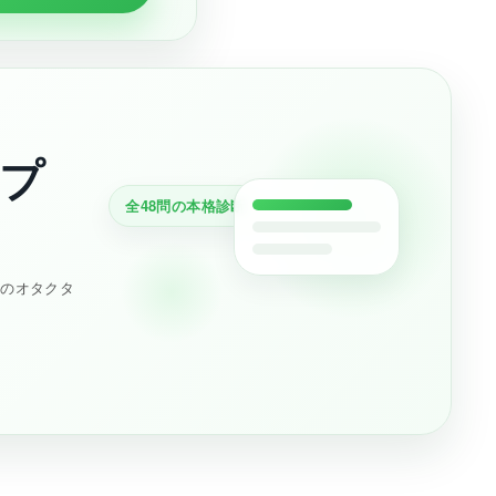
プ
全48問の本格診断
分のオタクタ