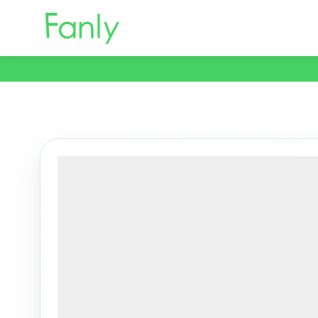
コ
ン
テ
ン
ツ
へ
移
動