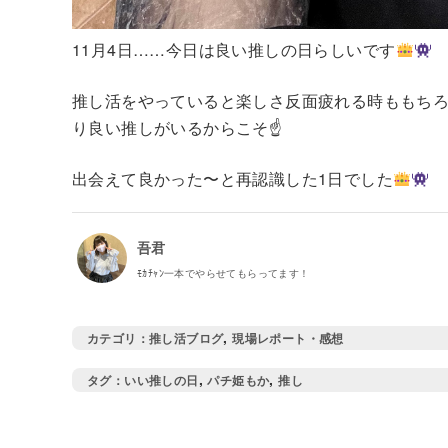
11月4日……今日は良い推しの日らしいです
推し活をやっていると楽しさ反面疲れる時ももちろ
り良い推しがいるからこそ☝️
出会えて良かった〜と再認識した1日でした
吾君
ﾓｶﾁｬﾝ一本でやらせてもらってます！
,
推し活ブログ
現場レポート・感想
,
,
いい推しの日
パチ姫もか
推し