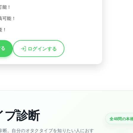
可能！
稿可能！
能！
する
ログインする
イプ診断
全48問の本
診断。自分のオタクタイプを知りたい人におす