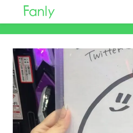
コ
ン
テ
ン
ツ
へ
移
動