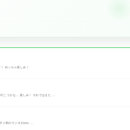
す！ めっちゃ楽しみ！
行こうかな… 楽しみ！ それではまた …
ザメ初のラジオがyou …